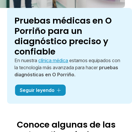
Pruebas médicas en O
Porriño para un
diagnóstico preciso y
confiable
En nuestra
clínica médica
estamos equipados con
la tecnología más avanzada para hacer
pruebas
diagnósticas en O Porriño
.
Contamos con
maquinaria de última generación
Seguir leyendo
para hacer pruebas médicas con precisión,
garantizando un
diagnóstico preciso
. Ante
cualquier problema o dolencia, llevaremos a cabo
los análisis clínicos necesarios y te derivaremos a
Conoce algunas de las
un especialista si es oportuno. En Clínica Condado
combinamos
tecnología, infraestructura y un