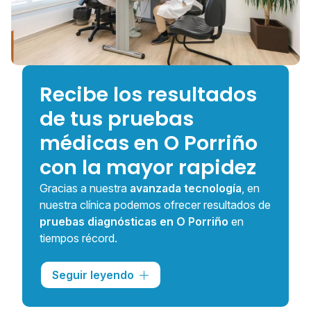
Recibe los resultados
de tus pruebas
médicas en O Porriño
con la mayor rapidez
Gracias a nuestra
avanzada tecnología
, en
nuestra clínica podemos ofrecer resultados de
pruebas diagnósticas en O Porriño
en
tiempos récord.
Esta celeridad no solo permite
descartar
Seguir leyendo
enfermedades con prontitud
, sino también
iniciar los tratamientos adecuados de forma