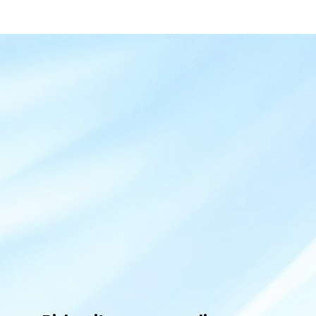
inmediata siempre que sea necesario.
Entendemos la
importancia del tiempo en la
salud
y nos esforzamos por actuar con
rapidez y precisión. ¡Elígenos para tus
pruebas médicas en O Porriño
!