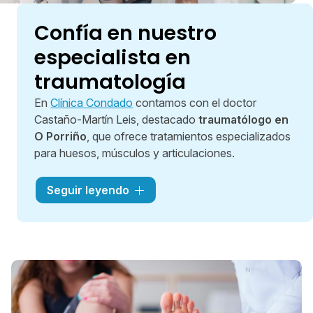
Confía en nuestro
especialista en
traumatología
En
Clínica Condado
contamos con el doctor
Castaño-Martín Leis, destacado
traumatólogo en
O Porriño
, que ofrece tratamientos especializados
para huesos, músculos y articulaciones.
Con nuestros
servicios de traumatología
, podrás
Seguir leyendo
mantener tu salud musculoesquelética. Esta es
esencial para mantener una vida plena,
tratar y
prevenir lesiones
y cuidar el sistema locomotor.
Con nuestro traumatólogo en O Porriño,
garantizamos una
recuperación efectiva
y un
futuro más saludable.