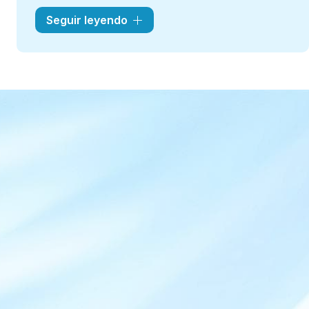
Las largas jornadas frente al ordenador y el poco
Seguir leyendo
movimiento favorecen los
problemas
musculoesqueléticos
, que deben ser abordados
por nuestro
médico de los huesos en O Porriño
.
Es fundamental abordar estos problemas para
evitar complicaciones a largo plazo.
En Clínica Condado ofrecemos
tratamientos
personalizados
con terapias físicas, sesiones de
rehabilitación y
fisioterapia
, recomendaciones
ergonómicas y, en casos avanzados,
intervenciones quirúrgicas. El objetivo de nuestro
traumatólogo en O Porriño es
aliviar el dolor,
mejorar la postura
y asegurar el bienestar integral.