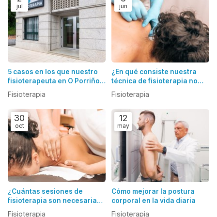
jul
jun
5 casos en los que nuestro
¿En qué consiste nuestra
fisioterapeuta en O Porriño
técnica de fisioterapia no
puede ayudarte
invasiva en O Porriño?
Fisioterapia
Fisioterapia
30
12
oct
may
¿Cuántas sesiones de
Cómo mejorar la postura
fisioterapia son necesarias
corporal en la vida diaria
para tratar una lesión
Fisioterapia
Fisioterapia