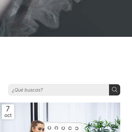
7
oct