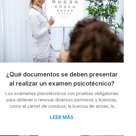
¿Qué documentos se deben presentar
al realizar un examen psicotécnico?
Los exámenes psicotécnicos son pruebas obligatorias
para obtener o renovar diversos permisos y licencias,
como el carnet de conducir, la licencia de armas, la
licencia de patrón de embarcaciones de recreo, el
LEER MÁS
permiso de seguridad privada, entre otros. Estas
pruebas evalúan las aptitudes psicofísicas y la
capacidad mental del individuo para determinar su