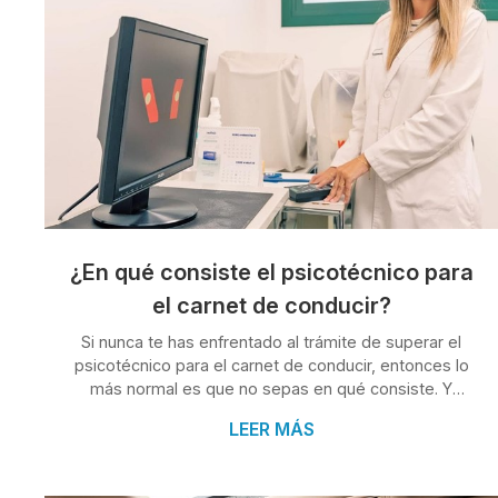
¿En qué consiste el psicotécnico para
el carnet de conducir?
Si nunca te has enfrentado al trámite de superar el
psicotécnico para el carnet de conducir, entonces lo
más normal es que no sepas en qué consiste. Y
nosotros estamos encantados de resolver esta duda.
LEER MÁS
En esencia, el objetivo de este reconocimiento es
sencillo: comprobar que reúnes las condiciones físicas
y psicológicas adecuadas para conducir con