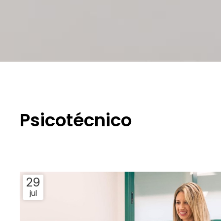
Psicotécnico
29
jul