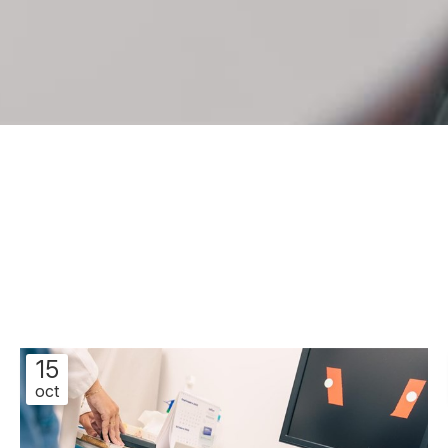
15
oct