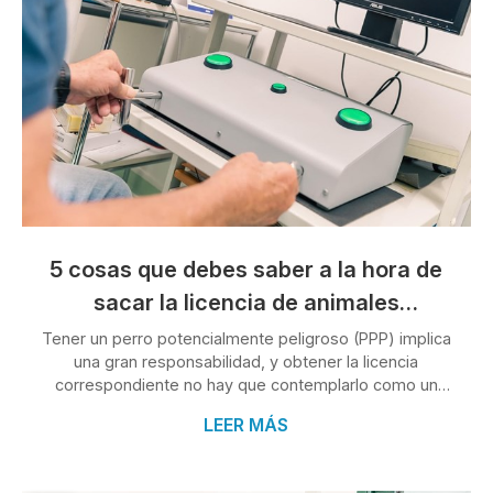
5 cosas que debes saber a la hora de
sacar la licencia de animales
peligrosos
Tener un perro potencialmente peligroso (PPP) implica
una gran responsabilidad, y obtener la licencia
correspondiente no hay que contemplarlo como un
simple trámite. En Clínica Condado, tu centro médico
LEER MÁS
para psicotécnicos en O Porriño, te ayudamos a
entender cada paso de este proceso para que puedas
cumplir con la normativa sin complicaciones. A