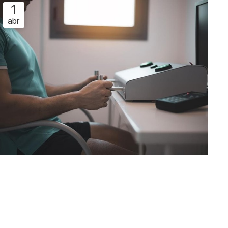
aptitud para la actividad en cuestión. En Clínica
1
Condado, además de clínica médica somos también
abr
un centro psicotécnico de referencia en O Por...
¿Qué pruebas se realizan en el
examen psicotécnico?
El examen psicotécnico es una prueba que se realiza
para evaluar las capacidades físicas y psicológicas de
una persona. Resulta imprescindible en diversos