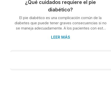
¿Qué cuidados requiere el pie
diabético?
El pie diabético es una complicación común de la
diabetes que puede tener graves consecuencias si no
se maneja adecuadamente. A los pacientes con esta
dolencia, desde Clínica Condado, tu centro médico en
LEER MÁS
O Porriño, les recomendamos enérgicamente que
mantengan unos pies saludables para prevenir
infecciones y otras complicaciones. Para lograrlo,
puedes comenzar siguiendo las pautas que damos en
este artículo. ¿Qué es el pie diabético? Por pie
diabético nos referimos a una serie de problemas que
...
TEMAS
Psicología
Psiquiatría
Podología