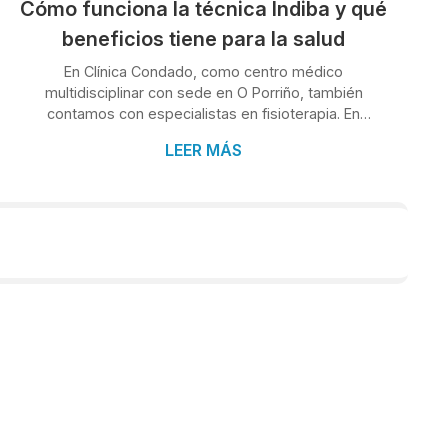
Cómo funciona la técnica Indiba y qué
beneficios tiene para la salud
En Clínica Condado, como centro médico
multidisciplinar con sede en O Porriño, también
contamos con especialistas en fisioterapia. En
nuestros tratamientos usamos las técnicas más
LEER MÁS
avanzadas del mercado, entre las que se incluye la
Indiba, una terapia basada en la radiofrecuencia de alta
frecuencia con múltiples beneficios. Si quieres saber
en qué consiste y cuáles son sus aplicaciones y
ventajas para tu salud, continúa leyendo este texto
con nosotros. ¿Cómo funciona Indiba? A diferencia de
la...