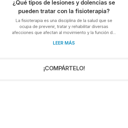
¿Qué tipos de lesiones y dolencias se
pueden tratar con la fisioterapia?
La fisioterapia es una disciplina de la salud que se
ocupa de prevenir, tratar y rehabilitar diversas
afecciones que afectan al movimiento y la función del
cuerpo humano. Gracias a los titulados universitarios
LEER MÁS
que trabajan con nuestros pacientes en el centro de
Fisioterapia de Clínica Condado en Porriño, mejoramos
su calidad de vida, tanto en lesiones como en
dolencias que limitan la capacidad física. Si alguna vez
¡COMPÁRTELO!
has pasado por las manos de un fisioterapeuta,
estamos seguros de que sabes la c...
2026
7
2025
1
2024
4