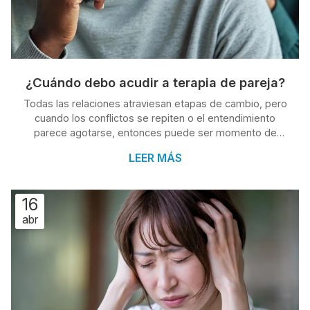
¿Cuándo debo acudir a terapia de pareja?
Todas las relaciones atraviesan etapas de cambio, pero
cuando los conflictos se repiten o el entendimiento
parece agotarse, entonces puede ser momento de
buscar ayuda profesional. En Clínica Condado, tu centro
LEER MÁS
médico en O Porriño, te ofrecemos un servicio de
psicología especializado en terapia de pareja, que te
puede ayudar, entre otras cosas, a mejorar la
16
comunicación, recuperar la confianza y fortalecer el
abr
vínculo afectivo. Dicho lo anterior, ¿qué motivos justifican
pedir una cita con nuestros...