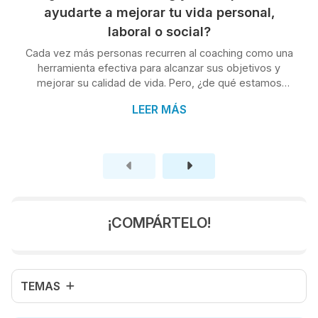
ayudarte a mejorar tu vida personal,
laboral o social?
Cada vez más personas recurren al coaching como una
herramienta efectiva para alcanzar sus objetivos y
mejorar su calidad de vida. Pero, ¿de qué estamos
hablando exactamente? En este nuevo post que hemos
LEER MÁS
preparado desde Clínica Condado exploraremos este
concepto y te explicaremos cómo puede ser de gran
ayuda en diferentes aspectos de la vida. ¿Qué es el
coaching? El coaching es un proceso de
acompañamiento, motivación y orientación que busca
potenciar el desarrollo personal y profesional de u...
¡COMPÁRTELO!
TEMAS