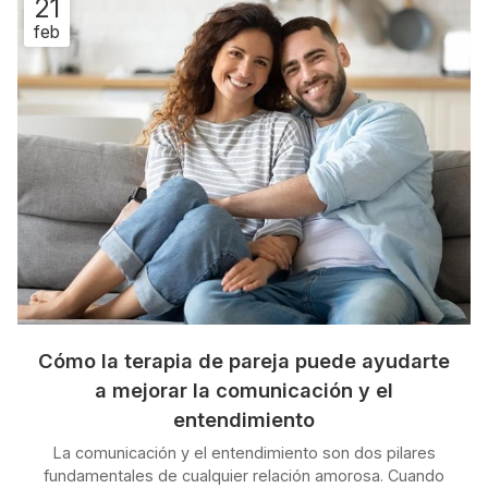
21
ayudarte, desde nuestro servicio de psicología en O
feb
Porriño, te queremos contar cuándo es necesario acudir
a un psicólogo, una decisi...
Cómo la terapia de pareja puede ayudarte
a mejorar la comunicación y el
entendimiento
La comunicación y el entendimiento son dos pilares
fundamentales de cualquier relación amorosa. Cuando