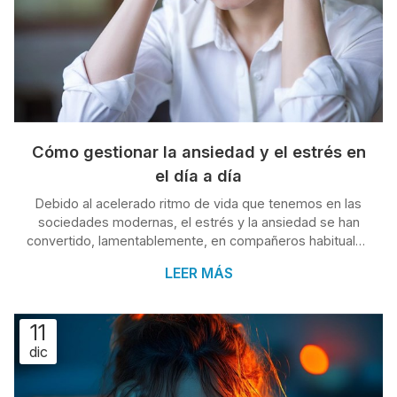
Cómo gestionar la ansiedad y el estrés en
el día a día
Debido al acelerado ritmo de vida que tenemos en las
sociedades modernas, el estrés y la ansiedad se han
convertido, lamentablemente, en compañeros habituales
para muchas personas. Las exigencias del trabajo, las
LEER MÁS
responsabilidades familiares y la constante exposición a
información pueden generar una sensación de agobio
difícil de manejar. La buena noticia es que existen
11
estrategias efectivas para afrontar estas emociones y
dic
mejorar nuestra calidad de vida. En este artículo, desde
Clínica Condad...