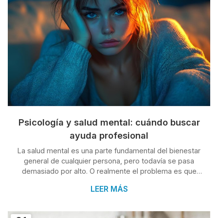
Psicología y salud mental: cuándo buscar
ayuda profesional
La salud mental es una parte fundamental del bienestar
general de cualquier persona, pero todavía se pasa
demasiado por alto. O realmente el problema es que
muchas personas no saben en qué momento deben
LEER MÁS
buscar ayuda profesional para tratar problemas como el
estrés, la ansiedad o la depresión, lo que puede llevar a
que estos problemas se agraven con el tiempo. Para