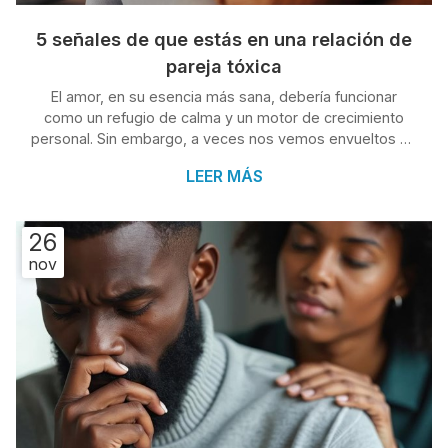
5 señales de que estás en una relación de
pareja tóxica
El amor, en su esencia más sana, debería funcionar
como un refugio de calma y un motor de crecimiento
personal. Sin embargo, a veces nos vemos envueltos en
dinámicas que, lejos de sumar, van erosionando nuestra
LEER MÁS
autoestima de forma silenciosa. El problema es que
identificar estas conductas no siempre es sencillo
cuando se está dentro de la relación, puesto que la
26
afectividad a menudo nubla la capacidad de análisis. No
nov
obstante, si te sientes en esta situación, desde Clínica
Condado te podemos ayu...