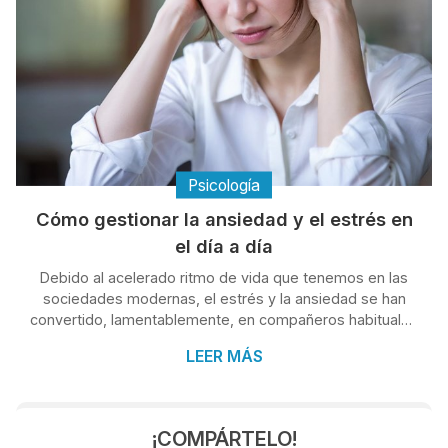
Psicología
Cómo gestionar la ansiedad y el estrés en
el día a día
Debido al acelerado ritmo de vida que tenemos en las
sociedades modernas, el estrés y la ansiedad se han
convertido, lamentablemente, en compañeros habituales
para muchas personas. Las exigencias del trabajo, las
LEER MÁS
responsabilidades familiares y la constante exposición a
información pueden generar una sensación de agobio
difícil de manejar. La buena noticia es que existen
estrategias efectivas para afrontar estas emociones y
¡COMPÁRTELO!
mejorar nuestra calidad de vida. En este artículo, desde