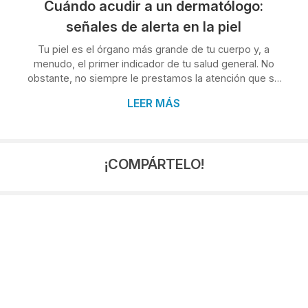
Cuándo acudir a un dermatólogo:
señales de alerta en la piel
Tu piel es el órgano más grande de tu cuerpo y, a
menudo, el primer indicador de tu salud general. No
obstante, no siempre le prestamos la atención que se
merece. En Clínica Condado, centro médico en O
LEER MÁS
Porriño, sabemos que reconocer ciertos síntomas es
crucial para una detección temprana y un tratamiento
eficaz de diversas afecciones. No esperes a que un
problema se agrave; una visita a tiempo al
¡COMPÁRTELO!
dermatólogo puede marcar la diferencia. Cambios en
lunares y nuevas manchas Los lunares son comune...
2026
7
2025
1
2024
4