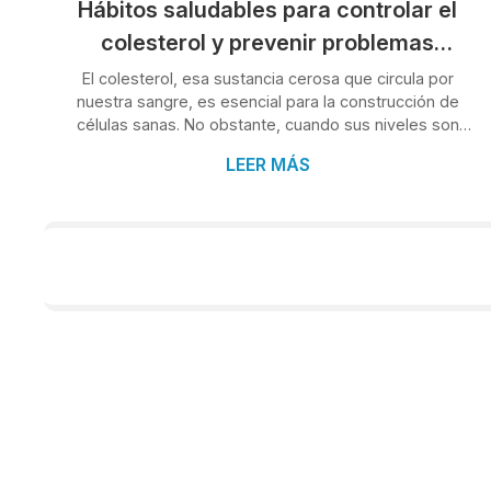
Hábitos saludables para controlar el
colesterol y prevenir problemas
cardíacos
El colesterol, esa sustancia cerosa que circula por
nuestra sangre, es esencial para la construcción de
células sanas. No obstante, cuando sus niveles son
demasiado altos, puede convertirse en un enemigo
LEER MÁS
silencioso, aumentando significativamente el riesgo de
enfermedades cardíacas. En Clínica Condado, clínica
médica en O Porriño, sabemos que la prevención es
clave, y por ello queremos compartir contigo hábitos
saludables que te ayudarán a mantener tu colesterol a
raya y proteger tu corazón. A...
TEMAS
Psicología
Psiquiatría
Podología