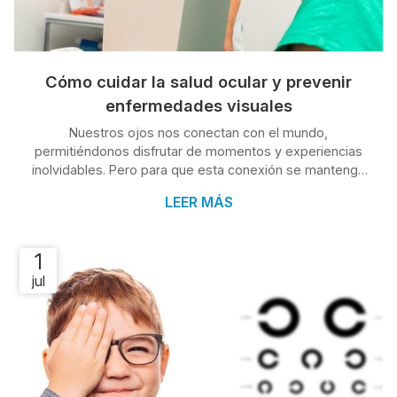
Cómo cuidar la salud ocular y prevenir
enfermedades visuales
Nuestros ojos nos conectan con el mundo,
permitiéndonos disfrutar de momentos y experiencias
inolvidables. Pero para que esta conexión se mantenga
clara y nítida, es crucial darles la atención y cuidado que
LEER MÁS
merecen. La salud ocular va más allá de la visión
perfecta; se trata de proteger nuestros ojos de posibles
enfermedades y molestias que pueden evitarse con
1
hábitos simples, pero efectivos. ¿Has llegado hasta aquí
jul
porque necesitas saber cómo hacerlo? Te lo contamos
desde el servicio de oftalmo...