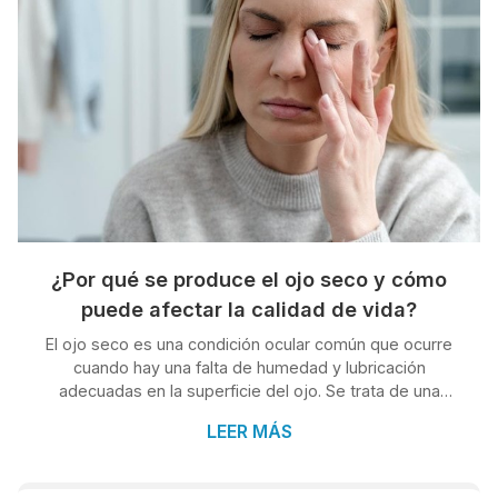
¿Por qué se produce el ojo seco y cómo
puede afectar la calidad de vida?
El ojo seco es una condición ocular común que ocurre
cuando hay una falta de humedad y lubricación
adecuadas en la superficie del ojo. Se trata de una
afección, que, como podemos confirmar desde el
LEER MÁS
servicio de oftalmología de Clínica Condado en O
Porriño, puede causar una serie de síntomas incómodos
y, si no se trata adecuadamente, termina afectando