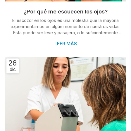
¿Por qué me escuecen los ojos?
El escozor en los ojos es una molestia que la mayoría
experimentamos en algún momento de nuestros vidas.
Esta puede ser leve y pasajera, o lo suficientemente
intensa como para interferir con nuestras actividades
LEER MÁS
diarias. Entender las causas subyacentes es crucial para
recibir un tratamiento adecuado y para mantener una
buena salud visual. En Clínica Condado, como
26
oftalmólogos en O Porriño, queremos ayudarte a
dic
identificar las razones más comunes de esta sensación.
Factores ambientales y alérgen...