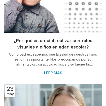
¿Por qué es crucial realizar controles
visuales a niños en edad escolar?
Como padres, sabemos que la salud de nuestros hijos
es lo más importante. Nos preocupamos por su
alimentación, su actividad física y su bienestar
emocional. Sin embargo, a veces podemos pasar por
LEER MÁS
alto un aspecto fundamental de su salud: la visión. La
vista juega un papel crucial en el desarrollo y aprendizaje
de los niños. A través de ella los niños aprenden a leer,
23
escribir, explorar el mundo que les rodea y relacionarse
may
con los demás. En este nuevo artículo, desde Clínica
Condado, centro méd...