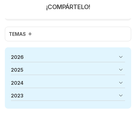
significativamente a la calidad de vida de quienes la
¡COMPÁRTELO!
padecen. Causas del ojo seco El ojo seco puede ser
causado por una variedad de factores, ent...
TEMAS
2026
2025
2024
2023