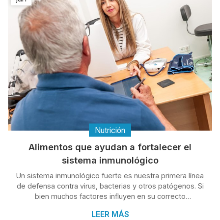
y mejora la flexibilidad. In...
Nutrición
Alimentos que ayudan a fortalecer el
sistema inmunológico
Un sistema inmunológico fuerte es nuestra primera línea
de defensa contra virus, bacterias y otros patógenos. Si
bien muchos factores influyen en su correcto
funcionamiento, la nutrición tiene una importancia clave.
LEER MÁS
En Clínica Condado ofrecemos servicios de dietética y