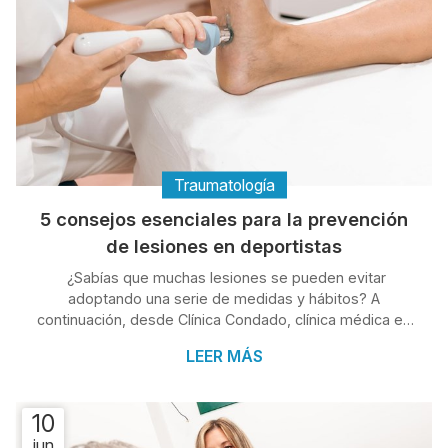
Traumatología
5 consejos esenciales para la prevención
de lesiones en deportistas
¿Sabías que muchas lesiones se pueden evitar
adoptando una serie de medidas y hábitos? A
continuación, desde Clínica Condado, clínica médica en
O Porriño, te presentamos esta breve guía que te
LEER MÁS
ayudará a mantenerte en la mejor forma y minimizar el
riesgo de lesiones. 1. Calienta y estira siempre Antes de
cualquier actividad física, debes preparar tu cuerpo con
10
un calentamiento progresivo. Esto aumenta el flujo
jun
sanguíneo a los músculos, eleva la temperatura corporal