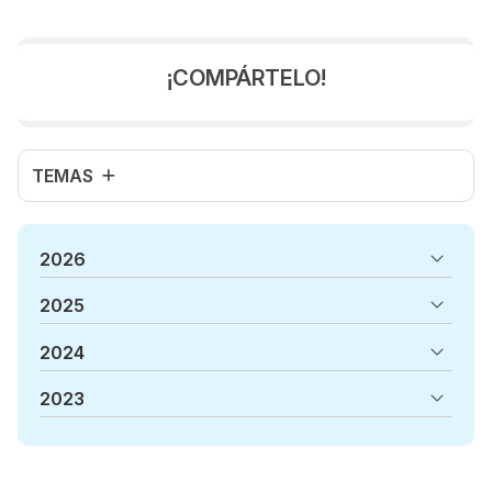
nutrición en O Porriño, y en este artículo te contaremos
cómo una dieta equilibrada y rica en ciertos nutrientes
potencia nuestras defensas naturales y nos ayuda a
¡COMPÁRTELO!
mantenernos saludables durante todo el año. ¡Sigue
leyendo y tom...
TEMAS
2026
2025
2024
2023