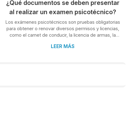
¿Qué documentos se deben presentar
al realizar un examen psicotécnico?
Los exámenes psicotécnicos son pruebas obligatorias
para obtener o renovar diversos permisos y licencias,
como el carnet de conducir, la licencia de armas, la
licencia de patrón de embarcaciones de recreo, el
LEER MÁS
permiso de seguridad privada, entre otros. Estas
pruebas evalúan las aptitudes psicofísicas y la
capacidad mental del individuo para determinar su
aptitud para la actividad en cuestión. En Clínica
Condado, además de clínica médica somos también
un centro psicotécnico de referencia en O Por...