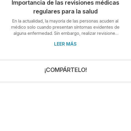
Importancia de las revisiones médicas
regulares para la salud
En la actualidad, la mayoría de las personas acuden al
médico solo cuando presentan síntomas evidentes de
alguna enfermedad. Sin embargo, realizar revisiones
médicas periódicas es una de las mejores estrategias
LEER MÁS
para mantener una buena salud y prevenir
enfermedades a largo plazo. ¡Y este es el mensaje
principal que queremos enviar desde Clínica Condado,
tu centro médico de O Porriño! Ven a ver a nuestros
¡COMPÁRTELO!
especialistas e irás descubriendo por qué es tan
importante hacerlo. Prevención y detección ...
2026
7
2025
1
2024
4