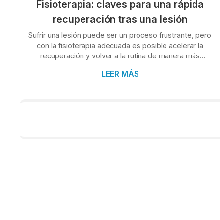
Fisioterapia: claves para una rápida
recuperación tras una lesión
Sufrir una lesión puede ser un proceso frustrante, pero
con la fisioterapia adecuada es posible acelerar la
recuperación y volver a la rutina de manera más
segura y eficaz. Esto es precisamente de lo que
LEER MÁS
queremos hablar en este nuevo artículo de Clínica
Condado, tu clínica de fisioterapia en O Porriño, en la
que contamos con un equipo de profesionales
especializados en rehabilitación que te ayudarán a
recuperar la movilidad y el bienestar en el menor
tiempo posible. ¡Y estas son algunas claves p...
TEMAS
Psicología
Psiquiatría
Podología