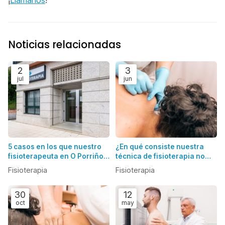
¡
Llámanos
!
Noticias relacionadas
2
3
jul
jun
5 casos en los que nuestro
¿En qué consiste nuestra
fisioterapeuta en O Porriño
técnica de fisioterapia no
puede ayudarte
invasiva en O Porriño?
Fisioterapia
Fisioterapia
30
12
oct
may