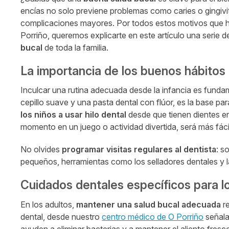
encías no solo previene problemas como caries o gingivit
complicaciones mayores. Por todos estos motivos que
Porriño, queremos explicarte en este artículo una serie 
bucal
de toda la familia.
La importancia de los buenos hábito
Inculcar una rutina adecuada desde la infancia es funda
cepillo suave y una pasta dental con flúor, es la base pa
los niños a usar hilo dental
desde que tienen dientes en
momento en un juego o actividad divertida, será más fáci
No olvides
programar visitas regulares al dentista
: s
pequeños, herramientas como los selladores dentales y la
Cuidados dentales específicos para l
En los adultos,
mantener una salud bucal adecuada
re
dental, desde nuestro
centro médico de O Porriño
señala
ayuden a eliminar bacterias y a mantener el aliento fre