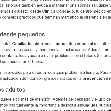
is, sino que también ayuda a mantener una sonrisa saludable y
 hemos expuesto, desde
Clínica Condado
, tu centro médico e
de consejos prácticos que terminan marcando la diferencia en l
s desde pequeños
mental.
Cepillar los dientes al menos dos veces al día
, util
ra prevenir las caries y mantener las encías sanas. Además,
ens
 contacto les ayudará a evitar problemas en el futuro. Si conv
l que adquieran el hábito.
on esenciales para detectar cualquier problema a tiempo. Para 
 aplicación de flúor son grandes aliados en la
prevención de
os adultos
quiere algo más de atención. Además del cepillado y el uso de 
mos habitualmente la importancia de incluir
enjuagues bucal
sco. También recomendamos evitar el
consumo excesivo de al