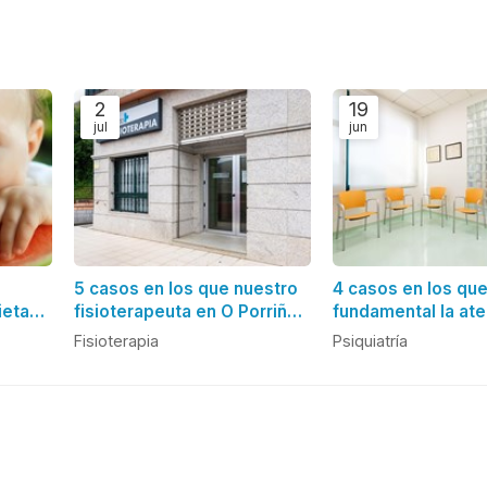
2
19
jul
jun
5 casos en los que nuestro
4 casos en los qu
ieta
fisioterapeuta en O Porriño
fundamental la at
?
puede ayudarte
un psiquiatra
Fisioterapia
Psiquiatría