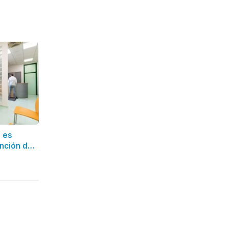
e es
ención de