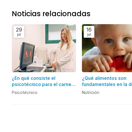
Noticias relacionadas
29
16
jul
jul
¿En qué consiste el
¿Qué alimentos son
psicotécnico para el carnet
fundamentales en la d
de conducir?
de los más pequeños
Psicotécnico
Nutrición