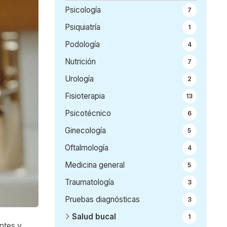
Psicología
7
Psiquiatría
1
Podología
4
Nutrición
7
Urología
2
Fisioterapia
13
Psicotécnico
6
Ginecología
5
Oftalmología
4
Medicina general
5
Traumatología
3
Pruebas diagnósticas
3
Salud bucal
1
entes y