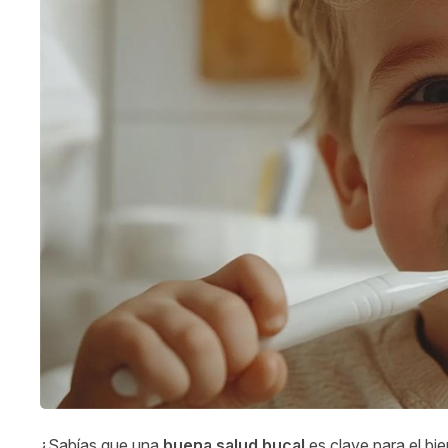
¿Sabías que una
buena salud bucal
es clave para el bi