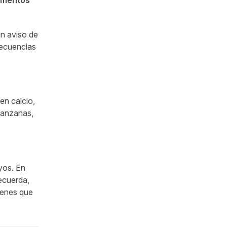
un aviso de
ecuencias
 en calcio,
 manzanas,
.
uyos. En
Recuerda,
tienes que