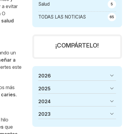
Salud
5
 a evitar
n O
TODAS LAS NOTICIAS
65
a
salud
¡COMPÁRTELO!
izando un
eñar a
iertes este
2026
los más
2025
 caries
.
2024
2023
hilo
es
que
imentos