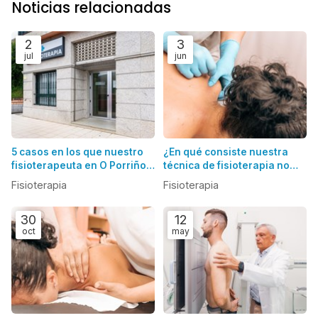
Noticias relacionadas
2
3
jul
jun
5 casos en los que nuestro
¿En qué consiste nuestra
fisioterapeuta en O Porriño
técnica de fisioterapia no
puede ayudarte
invasiva en O Porriño?
Fisioterapia
Fisioterapia
30
12
oct
may