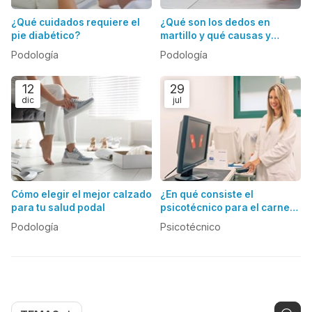
¿Qué cuidados requiere el
¿Qué son los dedos en
pie diabético?
martillo y qué causas y
consecuencias tienen para
Podología
Podología
la salud de los pies?
12
29
dic
jul
Cómo elegir el mejor calzado
¿En qué consiste el
para tu salud podal
psicotécnico para el carnet
de conducir?
Podología
Psicotécnico