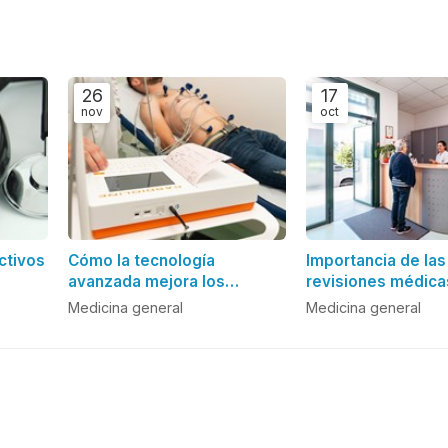
26
17
nov
oct
ctivos
Cómo la tecnología
Importancia de las
avanzada mejora los
revisiones médica
diagnósticos médicos
regulares para la 
Medicina general
Medicina general