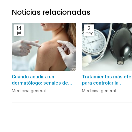
Noticias relacionadas
14
2
jul
may
Cuándo acudir a un
Tratamientos más efe
dermatólogo: señales de
para controlar la
alerta en la piel
hipertensión arterial
Medicina general
Medicina general