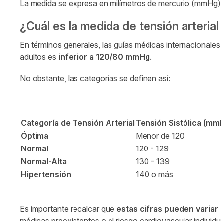
La medida se expresa en milímetros de mercurio (mmHg
¿Cuál es la medida de tensión arterial
En términos generales, las guías médicas internacionale
adultos es
inferior a 120/80 mmHg
.
No obstante, las categorías se definen así:
Categoría de Tensión Arterial
Tensión Sistólica (mm
Óptima
Menor de 120
Normal
120 - 129
Normal-Alta
130 - 139
Hipertensión
140 o más
Es importante recalcar que
estas cifras pueden variar
médicas preexistentes o el riesgo cardiovascular individ