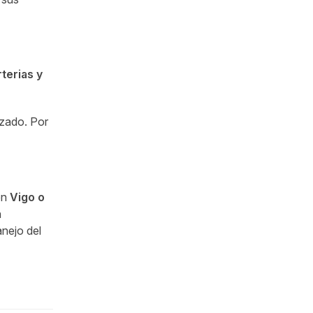
rterias y
zado. Por
 en
Vigo o
n
anejo del