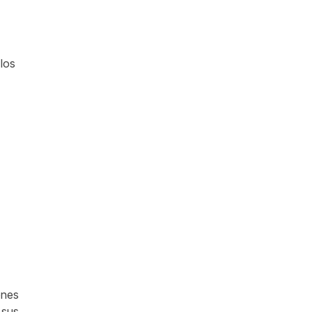
 los
ones
 sus