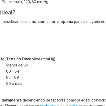
). Por ejemplo, 120/80 mmHg.
 ideal?
s consideran que la
tensión arterial óptima
para la mayoría de
Hg)
Tensión Diastólica (mmHg)
Menor de 80
80 - 84
85 - 89
90 o más
 ligeramente
dependiendo de factores como la edad, condici
ual. Siempre debe ser un
profesional de la salud
quien interprete