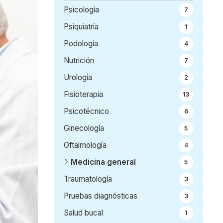
Psicología
7
Psiquiatría
1
Podología
4
Nutrición
7
Urología
2
Fisioterapia
13
Psicotécnico
6
Ginecología
5
Oftalmología
4
Medicina general
5
Traumatología
3
Pruebas diagnósticas
3
Salud bucal
1